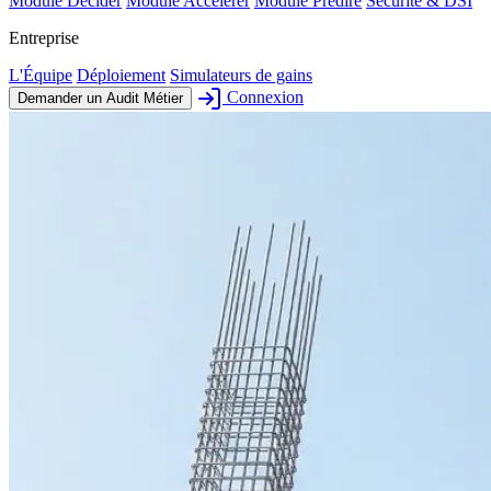
Module Décider
Module Accélérer
Module Prédire
Sécurité & DSI
Entreprise
L'Équipe
Déploiement
Simulateurs de gains
Connexion
Demander un Audit Métier